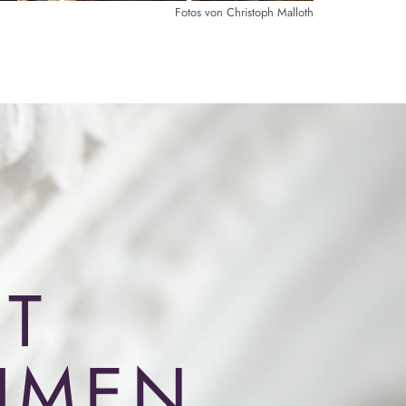
Fotos von Christoph Malloth
T
HMEN