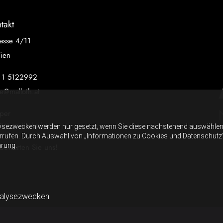
takt
asse 4/11
ien
 1 5122992
ce@malloth.at
per
tation Karlsplatz
ysezwecken werden nur gesetzt, wenn Sie diese nachstehend auswählen 
errufen. Durch Auswahl von „Informationen zu Cookies und Datenschutz“ er
ärung.
 bewerten Sie uns!
nalysezwecken