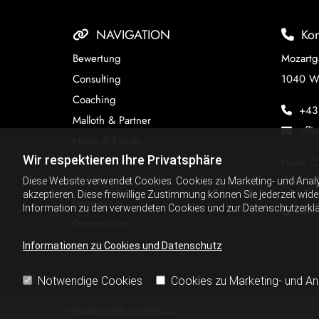
NAVIGATION
Kon


Bewertung
Mozartg
Consulting
1040 W
Coaching
+43

Malloth & Partner
offi

News & Events
Wir respektieren Ihre Privatsphäre
Kontakt
Nähe O
U-Bahn S
Diese Website verwendet Cookies. Cookies zu Marketing- und Anal
akzeptieren. Diese freiwillige Zustimmung können Sie jederzeit wid
Impressum
Information zu den verwendeten Cookies und zur Datenschutzerkl
Bitte

Datenschutz
Informationen zu Cookies und Datenschutz
Notwendige Cookies
Cookies zu Marketing- und A
Website erstellt von HEROLD